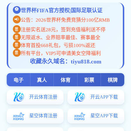
卷非洲、渴望在世界版图上刻下姓名的加纳军团。这
绝非一场寻常的十六强对决，而是两种足球哲学的直
接碰撞，是技战术执行力与原始天赋爆发力的终极较
量。在这场充满不确定性的赌局中，每一帧画面都可
能改写历史，而六月的仲夏夜，注定将因这场对决而
变得灼热滚烫。
从纸面实力到战术底蕴，英格兰似乎都占据着讨喜的
上风。索斯盖特麾下的这支队伍，在经历了上届世界
杯的淬炼与欧洲杯决赛的洗礼后，早已褪去稚嫩，多
了一份沉稳的狡黠。凯恩的回撤组织、贝林厄姆的纵
向爆破、萨卡在边路的灵动游弋，构成了英格兰进攻
端的三叉戟。然而，单场决胜的赛制宛如一个巨大的
漩涡，任何轻敌与大意都可能将种子队拖入深渊。加