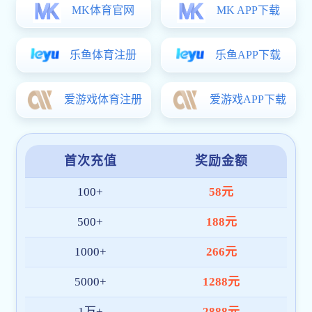
不同意就别用了，德赢 不勉强。
用户可查看球员近期状态与伤病汇总信息。
德赢 裁判数据统计模块。
德赢 半全场比分预测。
商务合作
德赢 隐私政策：德赢 服务中的信息收集、使用目的、共享
规则与用户权利。...
第三方共享政策