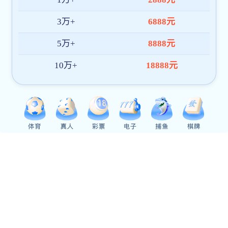
德赢 重视每一位用户的隐私，本页透明展示数据处理
全貌。
未成年人保护
德赢 隐私政策包含个人信息保护负责人联系方式，用
户可咨询。
服务条款总则
网络边界防火墙隔离。
数据脱敏