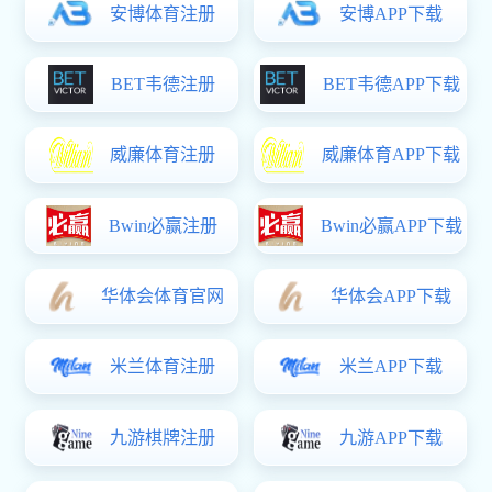
门将措手不及。这一动作的完成难度，远超普通球迷
的想象。从接球时的身体姿态调整，到对来球落点的
预判，再到触球瞬间的发力和方向控制，于纳尔展现
出的不仅是一名射手的本能，更是多年职业生涯积累
的战术素养。不少技术流球迷在赛后反复观看视频后
指出，倘若于纳尔稍有犹豫或触球部位偏差一厘米，
这粒射门将极有可能被门将扑出或是偏出门柱。因
此，将这一破门机会简单归结为“运气”或“对方失
误”，显然是对球员能力的一种轻慢。
其次，从战术心理学角度进行分析，于纳尔对阵澳大
利亚破门机会的价值，其实在一定程度上被场外舆论
环境人为放大。为何会有这样的论断？因为在这场关
键的世界杯预选赛中，土耳其队在前半小时的控球率
不占优势，多次进攻陷入死胡同。正是于纳尔的这次