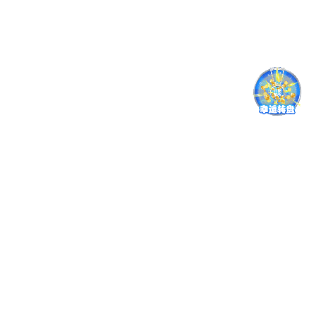
巴拉圭vs美国2026世界杯传控比例
在世界杯的宏大叙事中，传控足球始终是技术流派
的皇冠明珠。当2026...
2026-06-27