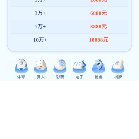
一些值得警惕的信号。根据Prozone等专业足球分析
软件统计，于纳尔在该场比赛的预期进球数（xG）
其实并不高。这一次射门所处的区域，在历史大数据
中转化为进球的概率仅为37%左右。此外，澳大利亚
门将当时的站位也存在明显的失误，他的重心过于偏
向近门柱，留下了一个相对较大的远角空当。这为于
纳尔的射门提供了额外便利。也就是说，如果排除掉
防守方的差池，这粒进球的创造性成色可能会降低不
少。一些战术专家甚至指出，于纳尔在这场比赛后的
几轮联赛中，尝试了多次相似区域的打门，但成功率
并不理想。这似乎佐证了一个观点：这一次破门机会
的价值，可能包含了相当大的“场景红利”，而非纯粹
的、可复制的顶尖技术。因此，在评估其价值时，必
须承认环境因子（对方防守漏洞、比赛时间、场地条