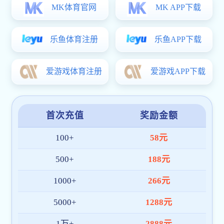
巧妙破门，彻底改变了比赛的走势。它不仅打破了场
上的平衡，更摧毁了澳大利亚队赛前布置的链式防守
心理防线。在足球场上，一粒打破僵局的进球，其战
略意义往往远超于它的技术难度。通常，一粒65分
的“普通进球”在特定背景下，可能被数据模型低估，
但它对球员士气和战术信心的提升，却是任何数据无
法衡量的。于纳尔完成的这次射门，正是在球队最需
要英雄的时刻，起到了定海神针的作用。这便是为什
么许多专业球评人认为，即便这粒进球在概率论上存
在一定偶然性，但其在比赛进程中的杠杆效应，使得
它的整体价值被市场合理甚至低估了。
然而，凡事皆有两面。如果以绝对理性和冷数据模型
来判断于纳尔对阵澳大利亚破门机会，我们又会发现